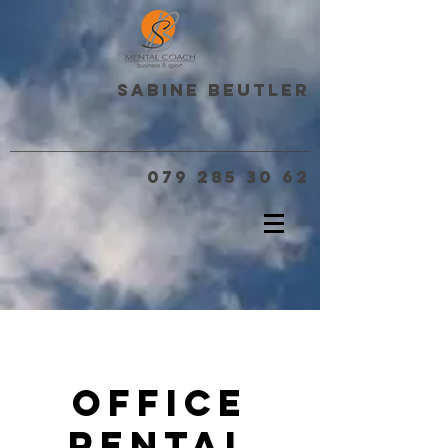
Sabine Beutler
079 285 30 62
Office
Rental