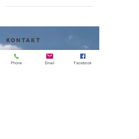
Kontakt
Kontaktformular
Phone
Email
Facebook
info@sabinebeutler.com
+41 79 285 30 62
weitere
s
Events
Über mich
angebot