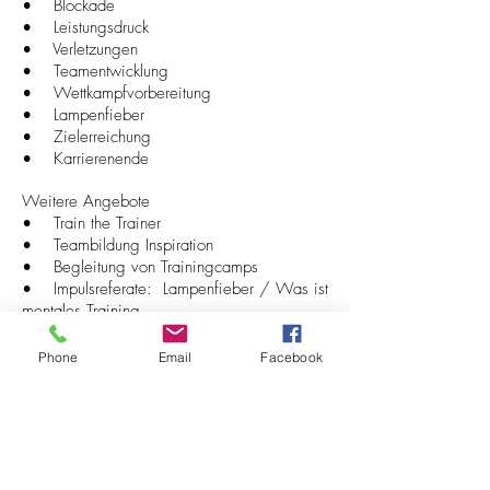
• Blockade
• Leistungsdruck
• Verletzungen
• Teamentwicklung
• Wettkampfvorbereitung
• Lampenfieber
• Zielerreichung
• Karrierenende
Weitere Angebote
• Train the Trainer
• Teambildung Inspiration
• Begleitung von Trainingcamps
• Impulsreferate: Lampenfieber / Was ist
mentales Training
• Arbeit-Training-Wettkampf – wie schaffe
ich die richtige Ernährung
Phone
Email
Facebook
"Sieger denken anders, Verlierer
auch...!"