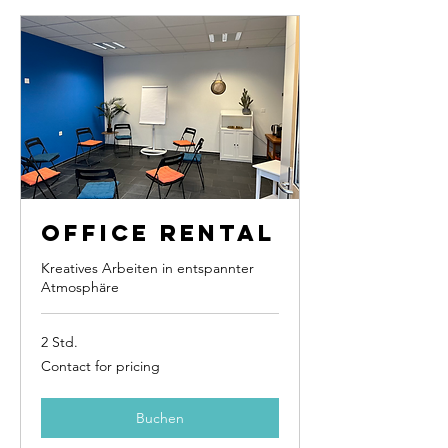
Office Rental
Kreatives Arbeiten in entspannter
Atmosphäre
2 Std.
Contact
Contact for pricing
for
pricing
Buchen