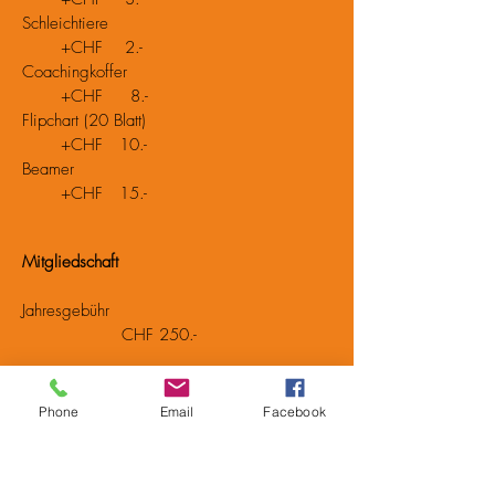
Schleichtiere
+CHF 2.-
Coachingkoffer
+CHF 8.-
Flipchart (20 Blatt)
+CHF 10.-
Beamer
+CHF 15.-
Mitgliedschaft
Jahresgebühr
CHF 250.-
Basic 2h
CHF 35.-
Phone
Email
Facebook
Jede weitere Stunde
CHF 15.-
½ Tag: 7-12 / 12.30-18 / 18:30-24 Uhr